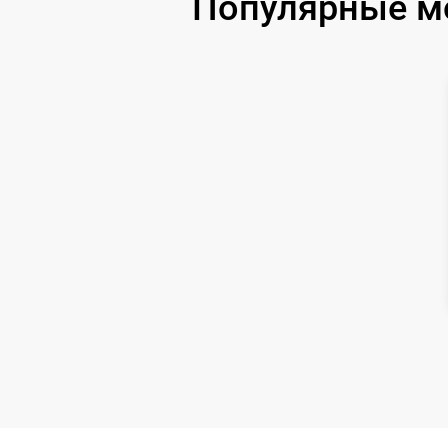
Популярные м
Ремонт цепи питания
Замена аккумулятора
Замена датчиков управления, высоты,
движения
Комплексная чистка
Восстановление аккумулятора
Ремонт двигателя
Замена датчиков
Модернизация