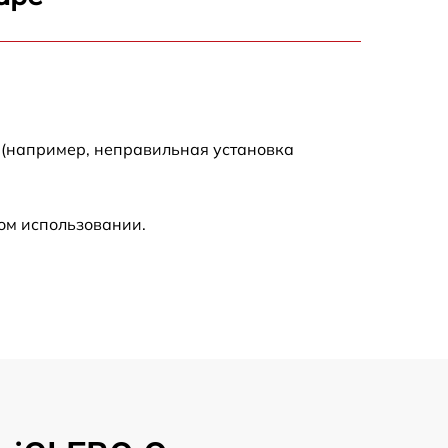
2000 р
2000 р
300 р
 (например, неправильная установка
500 р
ом использовании.
800 р
500 р
400 р
1550 р