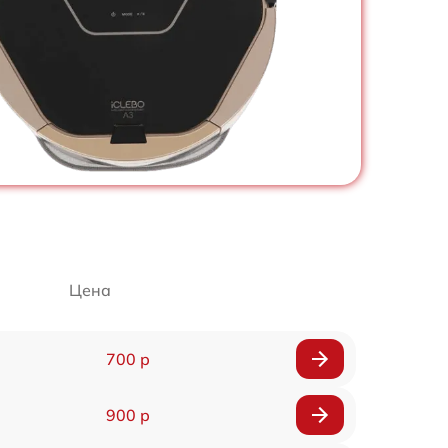
Цена
700 р
900 р