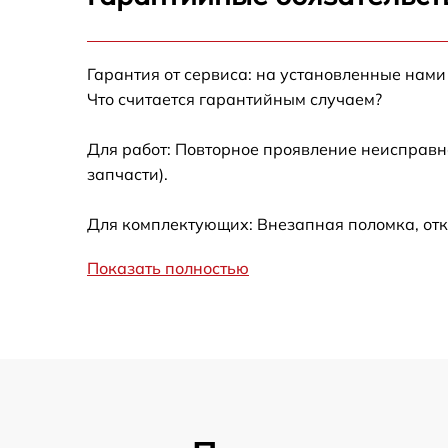
Ремонт после залития
Гарантия от сервиса: на установленные нами
Устранение ошибок
Что считается гарантийным случаем?
Ремонт кнопки
Для работ: Повторное проявление неисправн
запчасти).
Калибровка
Для комплектующих: Внезапная поломка, отк
Ремонт материнской платы
Показать полностью
Профилактическая чистка
Замена материнской платы
Прошивка