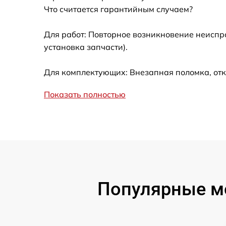
Что считается гарантийным случаем?
Ремонт кнопки
Для работ: Повторное возникновение неиспр
установка запчасти).
Калибровка
Для комплектующих: Внезапная поломка, отк
Ремонт материнской платы
Показать полностью
Профилактическая чистка
Замена материнской платы
Прошивка
Популярные м
Ремонт цепи питания
Замена аккумулятора