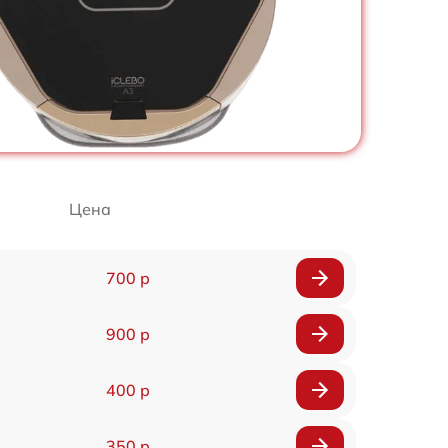
Цена
700 р
900 р
400 р
350 р