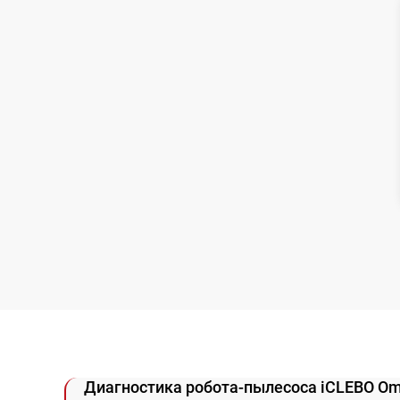
Замена датчиков управления, высоты,
движения
Комплексная чистка
Восстановление аккумулятора
Ремонт двигателя
Замена датчиков
Модернизация
Диагностика робота-пылесоса iCLEBO O