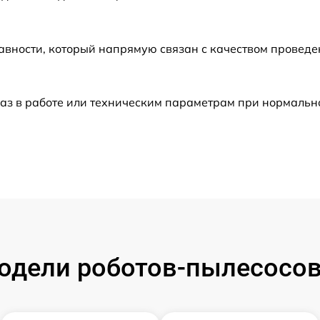
от 60 мин
авности, который напрямую связан с качеством провед
от 60 мин
аз в работе или техническим параметрам при нормальн
от 30 мин
от 60 мин
от 60 мин
от 30 мин
одели роботов-пылесосов
от 60 мин
от 60 мин