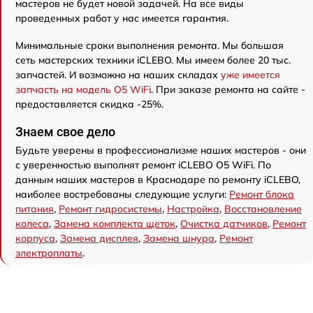
мастеров не будет новой задачей. На все виды
проведенных работ у нас имеется гарантия.
Минимальные сроки выполнения ремонта. Мы большая
сеть мастерских техники iCLEBO. Мы имеем более 20 тыс.
запчастей. И возможно на наших складах
уже имеется
запчасть на модель O5 WiFi
. При заказе ремонта на сайте -
предоставляется скидка -25%.
Знаем свое дело
Будьте уверены в профессионализме наших мастеров - они
с уверенностью выполнят ремонт iCLEBO O5 WiFi. По
данным наших мастеров в Краснодаре по ремонту iCLEBO,
наиболее востребованы следующие услуги:
Ремонт блока
питания
,
Ремонт гидросистемы
,
Настройка
,
Восстановление
колеса
,
Замена комплекта щеток
,
Очистка датчиков
,
Ремонт
корпуса
,
Замена дисплея
,
Замена шнура
,
Ремонт
электроплаты
.