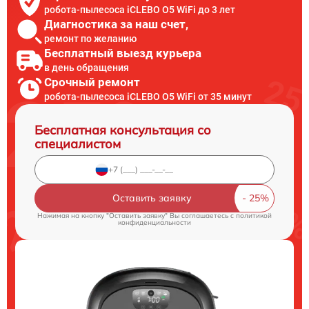
робота-пылесоса iCLEBO O5 WiFi до 3 лет
Диагностика за наш счет,
ремонт по желанию
Бесплатный выезд курьера
в день обращения
Срочный ремонт
робота-пылесоса iCLEBO O5 WiFi от 35 минут
Бесплатная консультация со
специалистом
Оставить заявку
Нажимая на кнопку "Оставить заявку" Вы соглашаетесь c
политикой
конфиденциальности