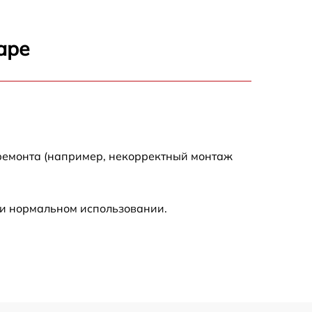
1400 р
аре
2000 р
2000 р
300 р
 ремонта (например, некорректный монтаж
500 р
ри нормальном использовании.
800 р
500 р
400 р