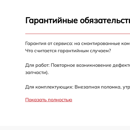
Ремонт электроплаты
Гарантийные обязательст
Ремонт после залития
Гарантия от сервиса: на смонтированные ко
Устранение ошибок
Что считается гарантийным случаем?
Ремонт кнопки
Для работ: Повторное возникновение дефект
запчасти).
Калибровка
Для комплектующих: Внезапная поломка, ут
Ремонт материнской платы
Показать полностью
Профилактическая чистка
Замена материнской платы