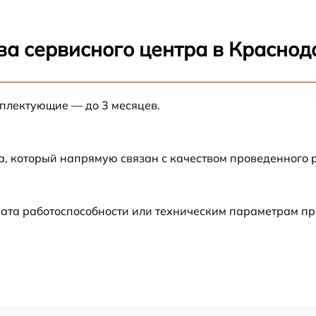
от 60 мин
ва сервисного центра в Краснод
от 60 мин
мплектующие — до 3 месяцев.
от 60 мин
от 60 мин
а, который напрямую связан с качеством проведенного
от 60 мин
рата работоспособности или техническим параметрам п
от 30 мин
от 60 мин
от 60 мин