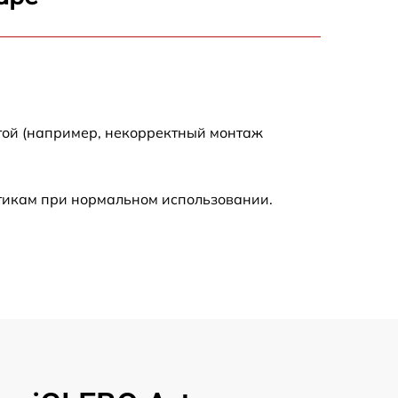
2000 р
2000 р
300 р
той (например, некорректный монтаж
500 р
стикам при нормальном использовании.
800 р
500 р
400 р
1550 р