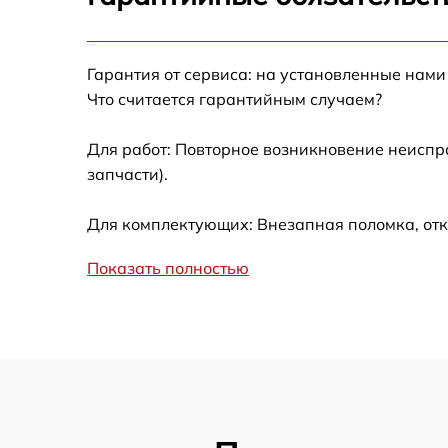
Ремонт после залития
Гарантия от сервиса: на установленные нами
Устранение ошибок
Что считается гарантийным случаем?
Ремонт кнопки
Для работ: Повторное возникновение неиспр
запчасти).
Калибровка
Для комплектующих: Внезапная поломка, отк
Ремонт материнской платы
Показать полностью
Профилактическая чистка
Замена материнской платы
Прошивка