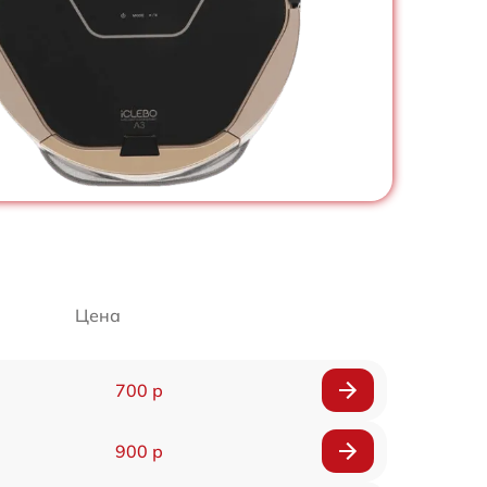
Цена
700 р
900 р