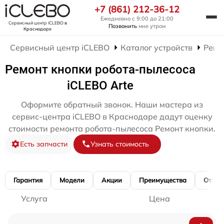
+7 (861) 212-36-12
Ежедневно с 9:00 до 21:00
Сервисный центр iCLEBO
в
Позвонить
мне утром
Краснодаре
Сервисный центр iCLEBO
Каталог устройств
Ремо
Ремонт кнопки робота-пылесоса
iCLEBO Arte
Оформите обратный звонок. Наши мастера из
сервис-центра iCLEBO в Краснодаре дадут оценку
стоимости ремонта робота-пылесоса Ремонт кнопки.
Есть запчасти
Узнать стоимость
Гарантия
Модели
Акции
Преимущества
Отзы
Услуга
Цена