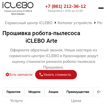
+7 (861) 212-36-12
Ежедневно с 9:00 до 21:00
Сервисный центр iCLEBO
в
Краснодаре
Сервисный центр iCLEBO
Каталог устройств
Ремо
Прошивка робота-пылесоса
iCLEBO Arte
Оформите обратный звонок. Наши мастера из
сервисного центра iCLEBO в Краснодаре дадут
оценку стоимости ремонта робота-пылесоса
Прошивка.
Есть запчасти
Узнать стоимость
Гарантия
Модели
Акции
Преимущества
Отзы
Услуга
Цена