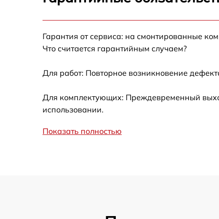
Ремонт после залития
Гарантия от сервиса: на смонтированные ко
Устранение ошибок
Что считается гарантийным случаем?
Ремонт кнопки
Для работ: Повторное возникновение дефект
Калибровка
Для комплектующих: Преждевременный выход 
использовании.
Ремонт материнской платы
Показать полностью
Профилактическая чистка
Замена материнской платы
Прошивка