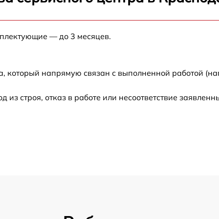
от 60 мин
мплектующие — до 3 месяцев.
от 60 мин
от 60 мин
а, который напрямую связан с выполненной работой (на
от 60 мин
из строя, отказ в работе или несоответствие заявлен
от 30 мин
от 60 мин
от 60 мин
от 30 мин