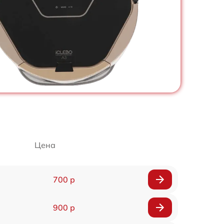
Цена
700 р
900 р