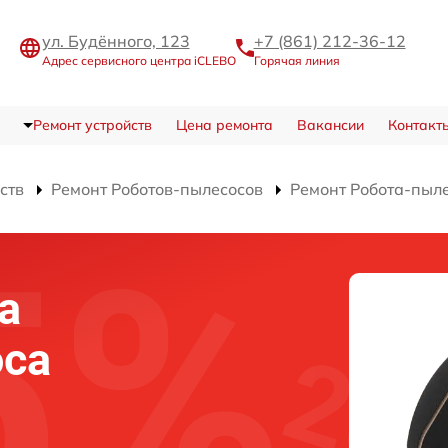
ул. Будённого, 123
+7 (861) 212-36-12
Адрес сервисного центра iCLEBO
Горячая линия
Ремонт устройств
Цена ремонта
Вакансии
Контакт
ств
Ремонт Роботов-пылесосов
Ремонт Робота-пыл
а
оса