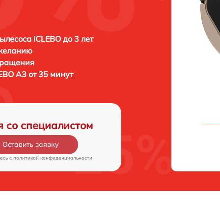
ылесоса iCLEBO до 3 лет
 желанию
бращения
EBO A3 от 35 минут
я со специалистом
Оставить заявку
есь c
политикой конфиденциальности