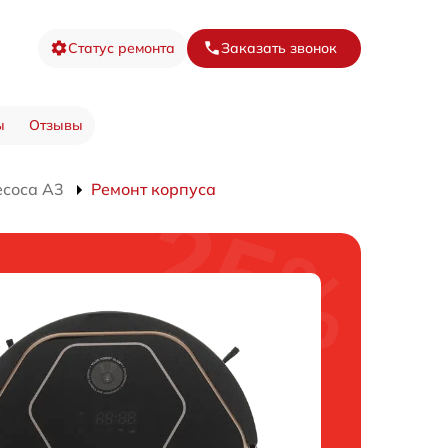
Статус ремонта
Заказать звонок
ы
Отзывы
есоса A3
Ремонт корпуса